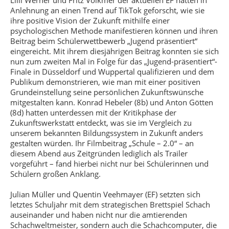
Lilli Werner und Fritz Volkmer der aktuellen EF hatten in
Anlehnung an einen Trend auf TikTok geforscht, wie sie
ihre positive Vision der Zukunft mithilfe einer
psychologischen Methode manifestieren können und ihren
Beitrag beim Schülerwettbewerb „Jugend präsentiert“
eingereicht. Mit ihrem diesjährigen Beitrag konnten sie sich
nun zum zweiten Mal in Folge für das „Jugend-präsentiert“-
Finale in Düsseldorf und Wuppertal qualifizieren und dem
Publikum demonstrieren, wie man mit einer positiven
Grundeinstellung seine persönlichen Zukunftswünsche
mitgestalten kann. Konrad Hebeler (8b) und Anton Götten
(8d) hatten unterdessen mit der Kritikphase der
Zukunftswerkstatt entdeckt, was sie im Vergleich zu
unserem bekannten Bildungssystem in Zukunft anders
gestalten würden. Ihr Filmbeitrag „Schule – 2.0“ – an
diesem Abend aus Zeitgründen lediglich als Trailer
vorgeführt – fand hierbei nicht nur bei Schülerinnen und
Schülern großen Anklang.
Julian Müller und Quentin Veehmayer (EF) setzten sich
letztes Schuljahr mit dem strategischen Brettspiel Schach
auseinander und haben nicht nur die amtierenden
Schachweltmeister, sondern auch die Schachcomputer, die