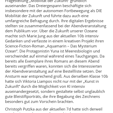
Fragestellung „Mobilität der Zukunft“ gründlich
auseinander. Das Dreiergespann beschäftigte sich
insbesondere mit der autonomen Fortbewegung als DIE
Mobilität der Zukunft und führte dazu auch eine
umfangreiche Befragung durch. Ihre digitalen Ergebnisse
stellten sie zusammenfassend bei der Abendveranstaltung
dem Publikum vor. Über die Zukunft unserer Ozeane
machte sich Marie Jung aus der aktuellen 10b intensiv
Gedanken und verfasste in einem kreativen Projekt ihren
Science-Fiction-Roman „Aquamarin – Das Mysterium
Ozean“. Die Protagonistin Yuna ist Meeresbiologin und
verschwindet auf einmal während eines Tauchganges. Da
bereits alle Exemplare ihres Romans an diesem Abend
bereits vergriffen waren, konnten sich die Interessierten
der Abendveranstaltung auf eine Bestellliste setzen. Der
Ansturm war entsprechend groß. Aus derselben Klasse 10b
hatte sich Viktoria Liampos nicht nur mit der „Kunst in
Zukunft“ durch die Möglichkeit von KI intensiv
auseinandergesetzt, sondern gestaltete selbst unglaublich
gute Bleistiftporträts, die ihre Begabung des Zeichnens
besonders gut zum Vorschein brachten.
Christoph Putzka aus der aktuellen 7d hatte sich derweil