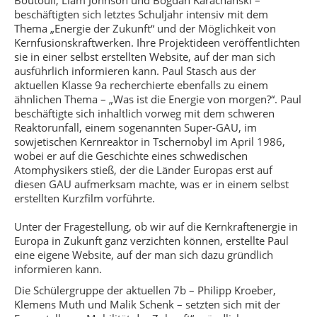
Boutouil, Liam Johnson und Bogdan Karachanski –
beschäftigten sich letztes Schuljahr intensiv mit dem
Thema „Energie der Zukunft“ und der Möglichkeit von
Kernfusionskraftwerken. Ihre Projektideen veröffentlichten
sie in einer selbst erstellten Website, auf der man sich
ausführlich informieren kann. Paul Stasch aus der
aktuellen Klasse 9a recherchierte ebenfalls zu einem
ähnlichen Thema – „Was ist die Energie von morgen?“. Paul
beschäftigte sich inhaltlich vorweg mit dem schweren
Reaktorunfall, einem sogenannten Super-GAU, im
sowjetischen Kernreaktor in Tschernobyl im April 1986,
wobei er auf die Geschichte eines schwedischen
Atomphysikers stieß, der die Länder Europas erst auf
diesen GAU aufmerksam machte, was er in einem selbst
erstellten Kurzfilm vorführte.
Unter der Fragestellung, ob wir auf die Kernkraftenergie in
Europa in Zukunft ganz verzichten können, erstellte Paul
eine eigene Website, auf der man sich dazu gründlich
informieren kann.
Die Schülergruppe der aktuellen 7b – Philipp Kroeber,
Klemens Muth und Malik Schenk – setzten sich mit der