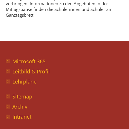
verbringen. Informationen zu den Angeboten in der
Mittagspause finden die Schülerinnen und Schüler am
Ganztagsbrett.
Microsoft 365
Leitbild & Profil
Lehrpläne
Sitemap
Archiv
Intranet