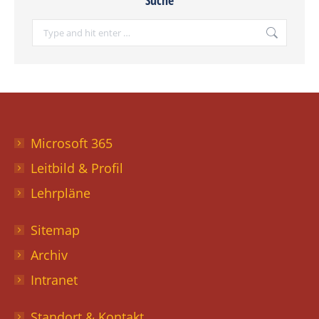
Search:
Microsoft 365
Leitbild & Profil
Lehrpläne
Sitemap
Archiv
Intranet
Standort & Kontakt