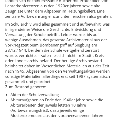
fanden sich hochinteressante Bücher mit Protokollen von
Lehrerkonferenzen aus den 1920er Jahren sowie alte
Zeugnisse unter dem Altpapier im Heizungskeller). Eine
zentrale Aufbewahrung einzurichten, erschien also geraten.
Im Schularchiv wird alles gesammelt und aufbewahrt, was
in irgendeiner Weise die Geschichte, Entwicklung und
Verwaltung der Schule betrifft. Leider wurde, bis auf
wenige Ausnahmen, das gesamte Archivmaterial aus der
Vorkriegszeit beim Bombenangriff auf Siegburg am
28.12.1944, bei dem die Schule weitgehend zerstört
wurde, vernichtet – sofern es sich nicht im Stadt-, Kreis-
oder Landesarchiv befand. Der heutige Archivbestand
beinhaltet daher im Wesentlichen Materialien aus der Zeit
nach 1945. Abgesehen von den Verwaltungsakten werden
sonstige Materialien allerdings erst seit 1987 systematisch
gesammelt und geordnet.
Zum Bestand gehören:
Akten der Schulverwaltung
Abituraufgaben ab Ende der 1940er Jahre sowie die
Abiturarbeiten der jeweils letzten 10 Jahre
(Aufbewahrungsfrist), dazu jeweils einige
Musterexemplare aus den vorangegangenen Jahren