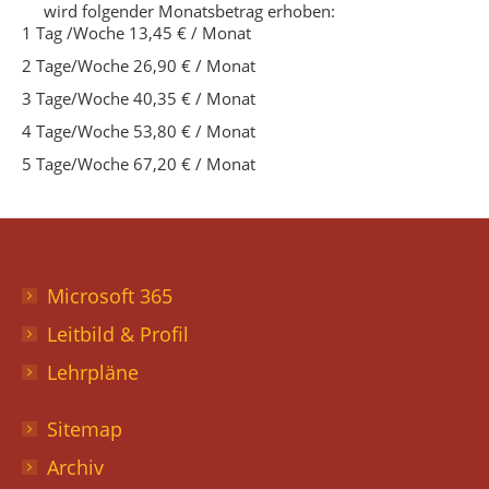
wird folgender Monatsbetrag erhoben:
1 Tag /Woche 13,45 € / Monat
2 Tage/Woche 26,90 € / Monat
3 Tage/Woche 40,35 € / Monat
4 Tage/Woche 53,80 € / Monat
5 Tage/Woche 67,20 € / Monat
Microsoft 365
Leitbild & Profil
Lehrpläne
Sitemap
Archiv