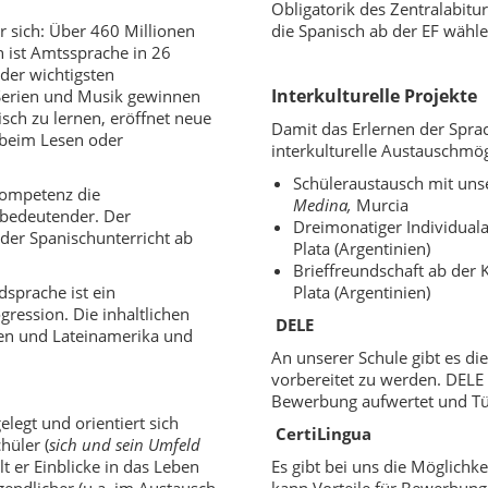
Obligatorik des Zentralabitu
r sich: Über 460 Millionen
die Spanisch ab der EF wählen
 ist Amtssprache in 26
der wichtigsten
Interkulturelle Projekte
Serien und Musik gewinnen
sch zu lernen, eröffnet neue
Damit das Erlernen der Sprach
, beim Lesen oder
interkulturelle Austauschmög
Schüleraustausch mit uns
Kompetenz die
Medina,
Murcia
bedeutender. Der
Dreimonatiger Individua
er Spanischunterricht ab
Plata (Argentinien)
Brieffreundschaft ab der
sprache ist ein
Plata (Argentinien)
gression. Die inhaltlichen
DELE
ien und Lateinamerika und
An unserer Schule gibt es die
vorbereitet zu werden. DELE 
Bewerbung aufwertet und Tür
legt und orientiert sich
CertiLingua
hüler (
sich und sein Umfeld
t er Einblicke in das Leben
Es gibt bei uns die Möglichke