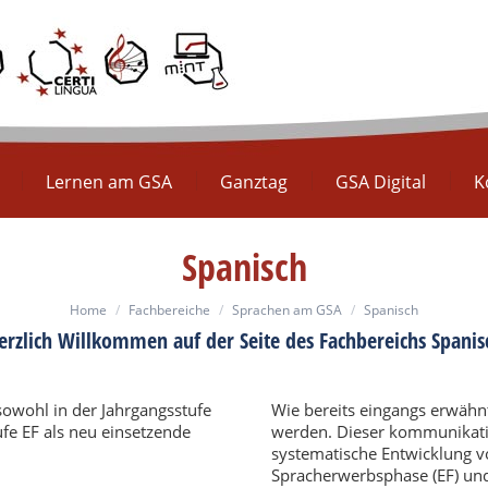
Europaschule
Lernen am GSA
Ganztag
GS
Lernen am GSA
Ganztag
GSA Digital
K
Spanisch
You are here:
Home
Fachbereiche
Sprachen am GSA
Spanisch
erzlich Willkommen auf der Seite des Fachbereichs Spanis
owohl in der Jahrgangsstufe
Wie bereits eingangs erwähnt
ufe EF als neu einsetzende
werden. Dieser kommunikativ 
systematische Entwicklung vo
Spracherwerbsphase (EF) und 