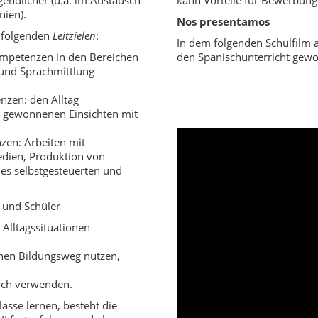
gendlicher (u.a. im Austausch
kann Vorteile für Bewerbung
nien).
Nos presentamos
f folgenden
Leitzielen
:
In dem folgenden Schulfilm 
mpetenzen in den Bereichen
den Spanischunterricht gew
 und Sprachmittlung
nzen: den Alltag
 gewonnenen Einsichten mit
zen: Arbeiten mit
edien, Produktion von
es selbstgesteuerten und
 und Schüler
 Alltagssituationen
chen Bildungsweg nutzen,
eich verwenden.
lasse lernen, besteht die