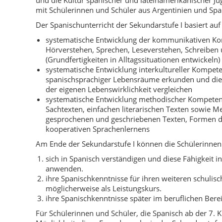
und die Kultur spanischer und lateinamerikanischer Ju
mit Schülerinnen und Schüler aus Argentinien und Spa
Der Spanischunterricht der Sekundarstufe I basiert au
systematische Entwicklung der kommunikativen Ko
Hörverstehen, Sprechen, Leseverstehen, Schreiben
(Grundfertigkeiten in Alltagssituationen entwickeln)
systematische Entwicklung interkultureller Kompete
spanischsprachiger Lebensräume erkunden und die
der eigenen Lebenswirklichkeit vergleichen
systematische Entwicklung methodischer Kompeten
Sachtexten, einfachen literarischen Texten sowie M
gesprochenen und geschriebenen Texten, Formen d
kooperativen Sprachenlernens
Am Ende der Sekundarstufe I können die Schülerinnen
sich in Spanisch verständigen und diese Fähigkeit in
anwenden.
ihre Spanischkenntnisse für ihren weiteren schulis
möglicherweise als Leistungskurs.
ihre Spanischkenntnisse später im beruflichen Ber
Für Schülerinnen und Schüler, die Spanisch ab der 7. K