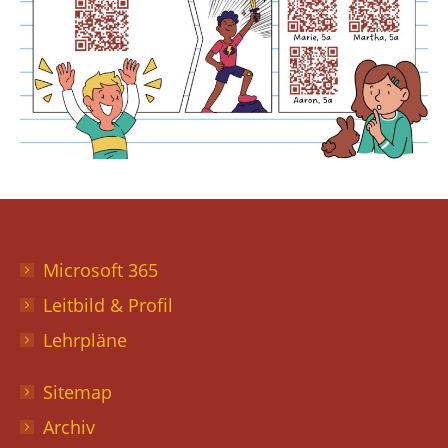
Microsoft 365
Leitbild & Profil
Lehrpläne
Sitemap
Archiv