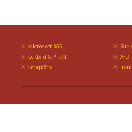
Microsoft 365
Site
Leitbild & Profil
Arch
Lehrpläne
Intr