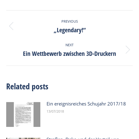
Facebook
X
Pinterest
LinkedIn
Post
PREVIOUS
navigation
„Legendary!“
Previous
post:
NEXT
Ein Wettbewerb zwischen 3D-Druckern
Next
post:
Related posts
Ein ereignisreiches Schujahr 2017/18
13/07/2018