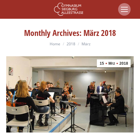
Monthly Archives:
März 2018
You are here:
Home
2018
März
15
Mrz
2018