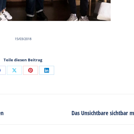
15/03/2018
Teile diesen Beitrag
Share
Share
Share
Share
on
on
on
on
Facebook
X
Pinterest
LinkedIn
en
Das Unsichtbare sichtbar 
Next
post: