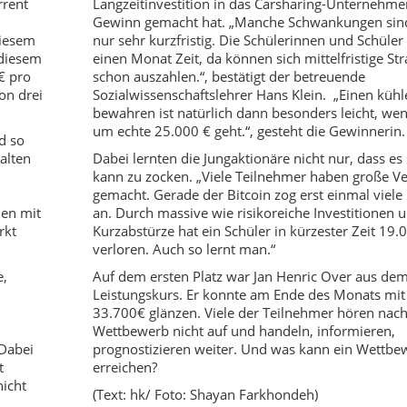
rrent
Langzeitinvestition in das Carsharing-Unternehm
Gewinn gemacht hat. „Manche Schwankungen sind
diesem
nur sehr kurzfristig. Die Schülerinnen und Schüler
 diesem
einen Monat Zeit, da können sich mittelfristige Str
€ pro
schon auszahlen.“, bestätigt der betreuende
on drei
Sozialwissenschaftslehrer Hans Klein. „Einen kühl
bewahren ist natürlich dann besonders leicht, wen
um echte 25.000 € geht.“, gesteht die Gewinnerin.
d so
alten
Dabei lernten die Jungaktionäre nicht nur, dass es
kann zu zocken. „Viele Teilnehmer haben große Ve
gemacht. Gerade der Bitcoin zog erst einmal viele
den mit
an. Durch massive wie risikoreiche Investitionen 
rkt
Kurzabstürze hat ein Schüler in kürzester Zeit 19.
verloren. Auch so lernt man.“
e,
Auf dem ersten Platz war Jan Henric Over aus de
Leistungskurs. Er konnte am Ende des Monats mit 
33.700€ glänzen. Viele der Teilnehmer hören nac
Wettbewerb nicht auf und handeln, informieren,
Dabei
prognostizieren weiter. Und was kann ein Wettb
t
erreichen?
icht
(Text: hk/ Foto: Shayan Farkhondeh)