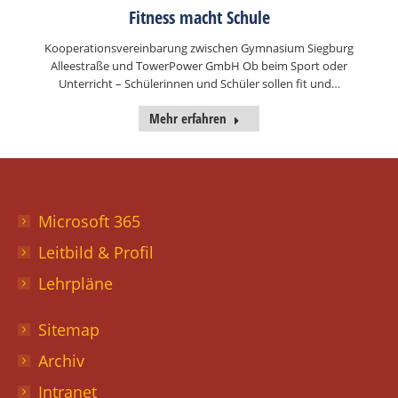
Fitness macht Schule
Kooperationsvereinbarung zwischen Gymnasium Siegburg
Alleestraße und TowerPower GmbH Ob beim Sport oder
Unterricht – Schülerinnen und Schüler sollen fit und…
Mehr erfahren
Microsoft 365
Leitbild & Profil
Lehrpläne
Sitemap
Archiv
Intranet