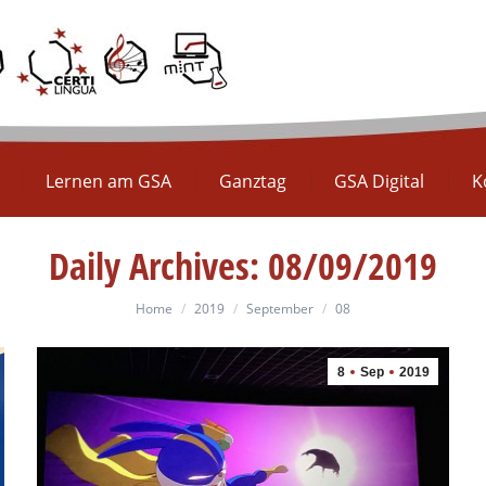
Europaschule
Lernen am GSA
Ganztag
GS
Lernen am GSA
Ganztag
GSA Digital
K
Daily Archives:
08/09/2019
You are here:
Home
2019
September
08
8
Sep
2019