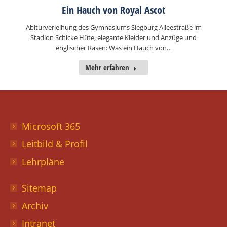
Ein Hauch von Royal Ascot
Abiturverleihung des Gymnasiums Siegburg Alleestraße im
Stadion Schicke Hüte, elegante Kleider und Anzüge und
englischer Rasen: Was ein Hauch von…
Mehr erfahren
Microsoft 365
Leitbild & Profil
Lehrpläne
Sitemap
Archiv
Intranet