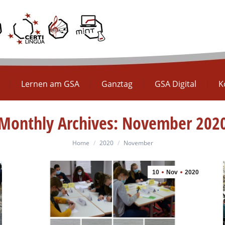
Europaschule
Lernen am GSA
Ganztag
GS
Lernen am GSA
Ganztag
GSA Digital
K
Monthly Archives:
November 202
You are here:
Home
2020
November
10
Nov
2020