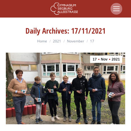
Daily Archives:
17/11/2021
You are here:
Home
2021
November
17
17
Nov
2021