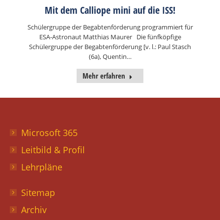
Mit dem Calliope mini auf die ISS!
Schülergruppe der Begabtenförderung programmiert für
ESA-Astronaut Matthias Maurer Die fünfköpfige
Schülergruppe der Begabtenförderung [v. l.: Paul Stasch
(6a), Quentin…
Mehr erfahren
Microsoft 365
Leitbild & Profil
Lehrpläne
Sitemap
Archiv