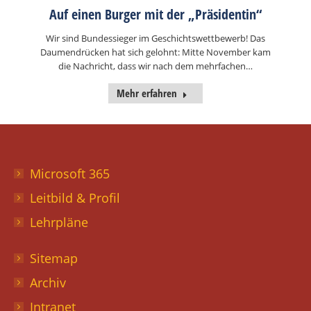
Auf einen Burger mit der „Präsidentin“
Wir sind Bundessieger im Geschichtswettbewerb! Das
Daumendrücken hat sich gelohnt: Mitte November kam
die Nachricht, dass wir nach dem mehrfachen…
Mehr erfahren
Microsoft 365
Leitbild & Profil
Lehrpläne
Sitemap
Archiv
Intranet