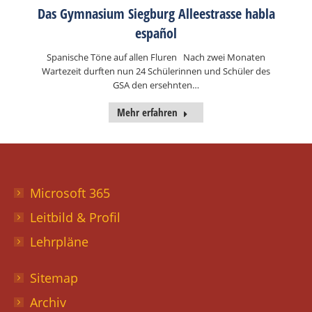
Das Gymnasium Siegburg Alleestrasse habla
español
Spanische Töne auf allen Fluren Nach zwei Monaten
Wartezeit durften nun 24 Schülerinnen und Schüler des
GSA den ersehnten…
Mehr erfahren
Microsoft 365
Leitbild & Profil
Lehrpläne
Sitemap
Archiv