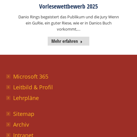
Vorlesewettbewerb 2025
Danio Rings begeistert das Publikum und die Jury Wenn
ein GuRie, ein guter Riese, wie er in Danios Buch
vorkommt,…
Mehr erfahren
Microsoft 365
Leitbild & Profil
Lehrpläne
Sitemap
Archiv
Intranet