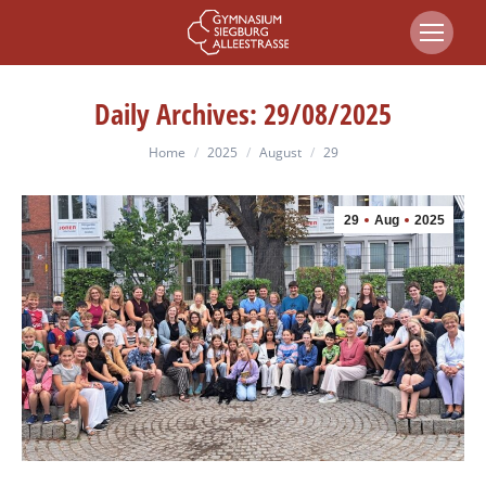
Daily Archives:
29/08/2025
You are here:
Home
2025
August
29
29
Aug
2025