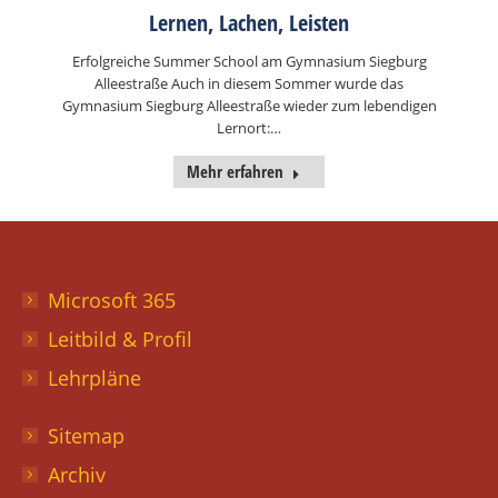
Lernen, Lachen, Leisten
Erfolgreiche Summer School am Gymnasium Siegburg
Alleestraße Auch in diesem Sommer wurde das
Gymnasium Siegburg Alleestraße wieder zum lebendigen
Lernort:…
Mehr erfahren
Microsoft 365
Leitbild & Profil
Lehrpläne
Sitemap
Archiv