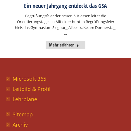
Ein neuer Jahrgang entdeckt das GSA
Begrüßungsfeier der neuen 5. Klassen leitet die
Orientierungstage ein Mit einer bunten Begrüßungsfeier
hieß das Gymnasium Siegburg Alleestraße am Donnerstag,
…
Mehr erfahren
Microsoft 365
Leitbild & Profil
Lehrpläne
Sitemap
Archiv