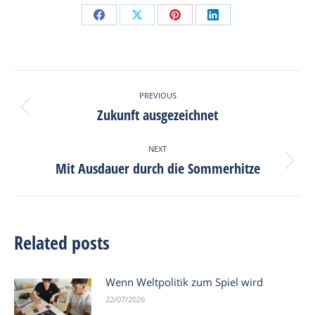
Share
Share
Share
Share
on
on
on
on
Facebook
X
Pinterest
LinkedIn
Post
PREVIOUS
navigation
Zukunft ausgezeichnet
Previous
post:
NEXT
Mit Ausdauer durch die Sommerhitze
Next
post:
Related posts
Wenn Weltpolitik zum Spiel wird
22/07/2026