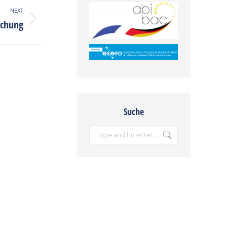
NEXT
schung
Suche
Search: