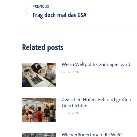
Post
PREVIOUS
navigation
Frag doch mal das GSA
Previous
post:
Related posts
Wenn Weltpolitik zum Spiel wird
22/07/2026
Zwischen Hufen, Fell und großen
Geschichten
15/07/2026
Wie verändert man die Welt?