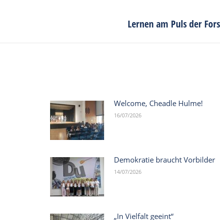
Lernen am Puls der For
Next
post:
Welcome, Cheadle Hulme!
16/07/2026
Demokratie braucht Vorbilder
14/07/2026
„In Vielfalt geeint“