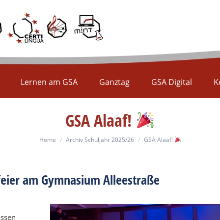
Europaschule
Lernen am GSA
Ganztag
GS
Lernen am GSA
Ganztag
GSA Digital
K
GSA Alaaf!
You are here:
Home
Archiv Schuljahr 2025/26
GSA Alaaf!
feier am Gymnasium Alleestraße
assen