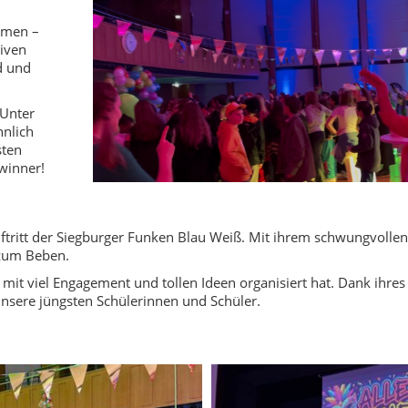
tümen –
tiven
d und
 Unter
hnlich
sten
winner!
tritt der Siegburger Funken Blau Weiß. Mit ihrem schwungvollen
 zum Beben.
 mit viel Engagement und tollen Ideen organisiert hat. Dank ihres
unsere jüngsten Schülerinnen und Schüler.