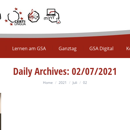
Europaschule
Lernen am GSA
Ganztag
GS
Lernen am GSA
Ganztag
GSA Digital
K
Daily Archives:
02/07/2021
You are here:
Home
2021
Juli
02