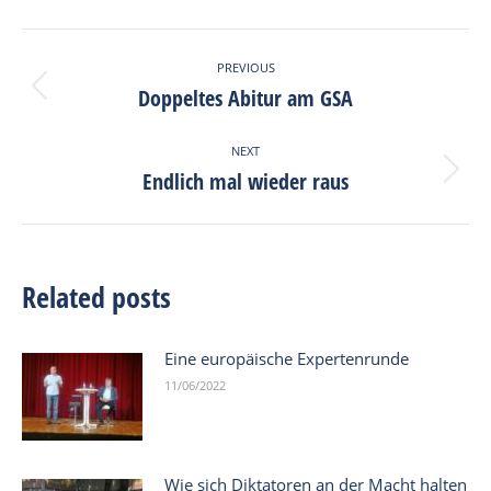
Facebook
X
Pinterest
LinkedIn
Post
PREVIOUS
navigation
Doppeltes Abitur am GSA
Previous
post:
NEXT
Endlich mal wieder raus
Next
post:
Related posts
Eine europäische Expertenrunde
11/06/2022
Wie sich Diktatoren an der Macht halten