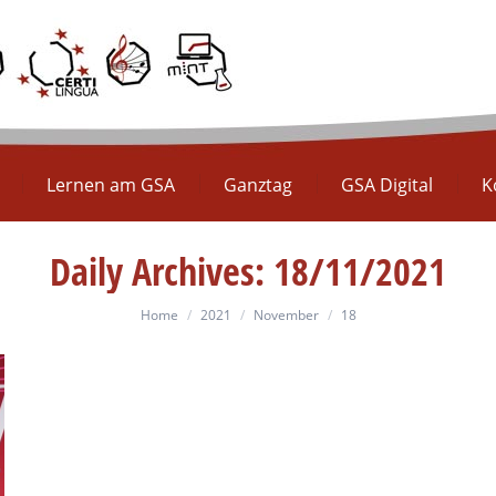
Europaschule
Lernen am GSA
Ganztag
GS
Lernen am GSA
Ganztag
GSA Digital
K
Daily Archives:
18/11/2021
You are here:
Home
2021
November
18