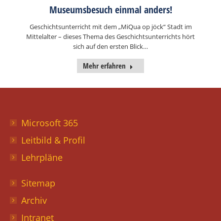
Museumsbesuch einmal anders!
Geschichtsunterricht mit dem „MiQua op jöck“ Stadt im
Mittelalter – dieses Thema des Geschichtsunterrichts hört
sich auf den ersten Blick…
Mehr erfahren
Microsoft 365
Leitbild & Profil
Lehrpläne
Sitemap
Archiv
Intranet