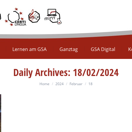
Europaschule
Lernen am GSA
Ganztag
GS
Lernen am GSA
Ganztag
GSA Digital
K
Daily Archives:
18/02/2024
You are here:
Home
2024
Februar
18