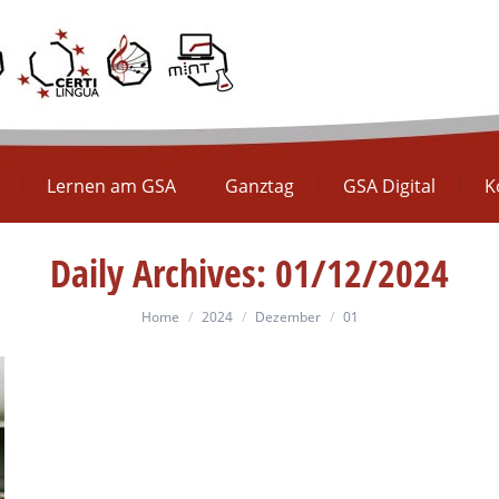
Europaschule
Lernen am GSA
Ganztag
GS
Lernen am GSA
Ganztag
GSA Digital
K
Daily Archives:
01/12/2024
You are here:
Home
2024
Dezember
01