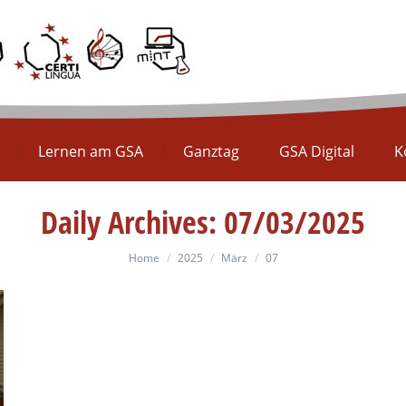
Europaschule
Lernen am GSA
Ganztag
GS
Lernen am GSA
Ganztag
GSA Digital
K
Daily Archives:
07/03/2025
You are here:
Home
2025
März
07