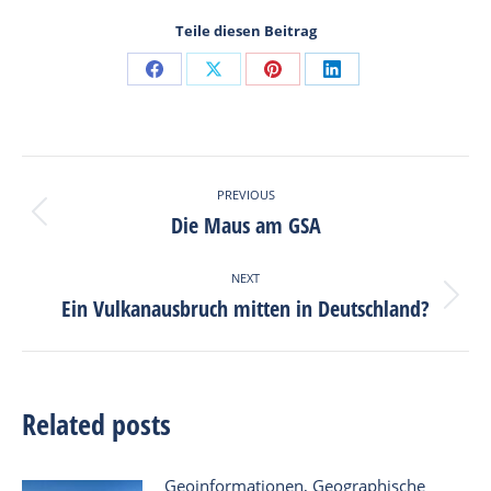
Teile diesen Beitrag
Share
Share
Share
Share
on
on
on
on
Facebook
X
Pinterest
LinkedIn
Post
PREVIOUS
navigation
Die Maus am GSA
Previous
post:
NEXT
Ein Vulkanausbruch mitten in Deutschland?
Next
post:
Related posts
Geoinformationen, Geographische