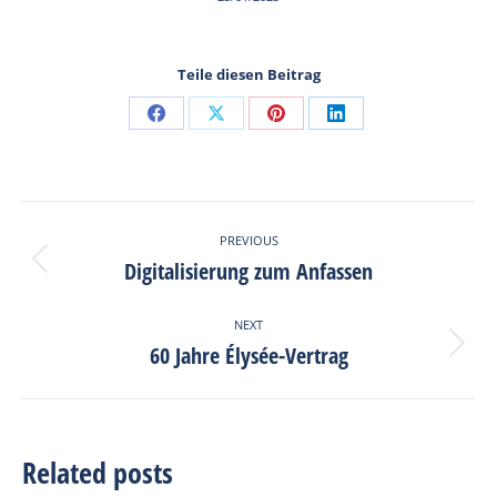
Teile diesen Beitrag
Share
Share
Share
Share
on
on
on
on
Facebook
X
Pinterest
LinkedIn
Post
PREVIOUS
navigation
Digitalisierung zum Anfassen
Previous
post:
NEXT
60 Jahre Élysée-Vertrag
Next
post:
Related posts