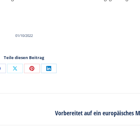
01/10/2022
Teile diesen Beitrag
Share
Share
Share
Share
on
on
on
on
Facebook
X
Pinterest
LinkedIn
Vorbereitet auf ein europäisches 
Next
post: