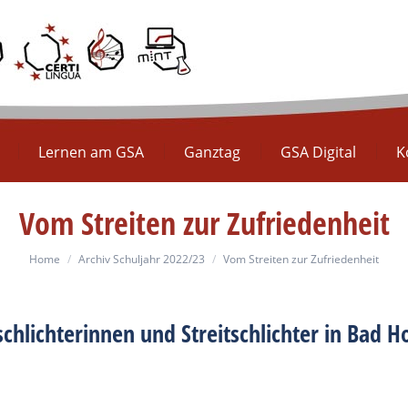
Europaschule
Lernen am GSA
Ganztag
GS
Lernen am GSA
Ganztag
GSA Digital
K
Vom Streiten zur Zufriedenheit
You are here:
Home
Archiv Schuljahr 2022/23
Vom Streiten zur Zufriedenheit
schlichterinnen und Streitschlichter in Bad 
.