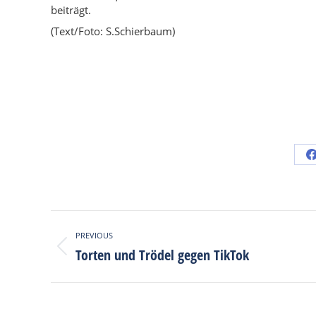
beiträgt.
(Text/Foto: S.Schierbaum)
Post
PREVIOUS
navigation
Torten und Trödel gegen TikTok
Previous
post: