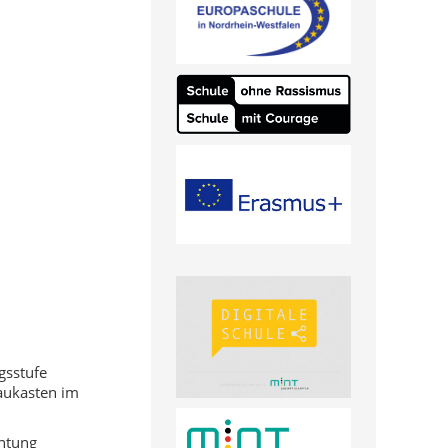
gsstufe
haukasten im
chtung