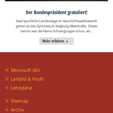
Der Bundespräsident gratuliert!
Zwei sportliche Landessiege im Geschichtswettbewerb
gehen an das Gymnasium Siegburg Alleestraße Etwas
nervös war die kleine Schülergruppe schon, als…
Mehr erfahren
Microsoft 365
Leitbild & Profil
Lehrpläne
Sitemap
Archiv