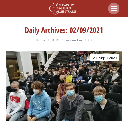
Daily Archives:
02/09/2021
You are here:
Home
2021
September
02
2
Sep
2021