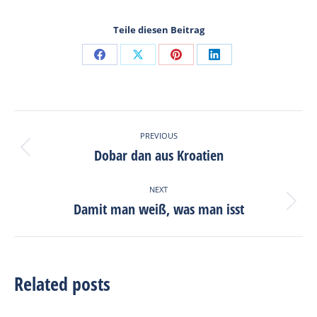
Teile diesen Beitrag
Share
Share
Share
Share
on
on
on
on
Facebook
X
Pinterest
LinkedIn
Post
PREVIOUS
navigation
Dobar dan aus Kroatien
Previous
post:
NEXT
Damit man weiß, was man isst
Next
post:
Related posts