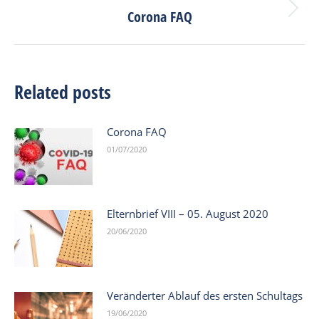
Corona FAQ
Next
post:
Related posts
Corona FAQ
01/07/2020
Elternbrief VIII – 05. August 2020
20/06/2020
Veränderter Ablauf des ersten Schultags
19/06/2020