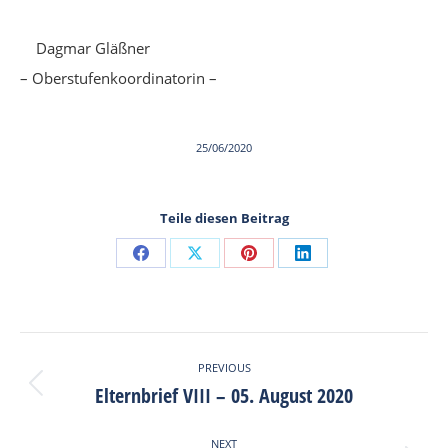
Dagmar Gläßner
– Oberstufenkoordinatorin –
25/06/2020
Teile diesen Beitrag
Share
Share
Share
Share
on
on
on
on
Facebook
X
Pinterest
LinkedIn
Post
PREVIOUS
navigation
Elternbrief VIII – 05. August 2020
Previous
post:
NEXT