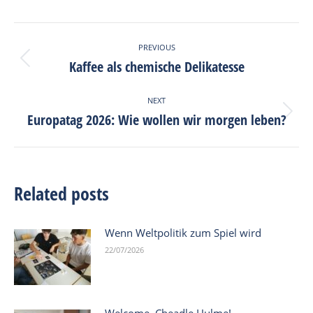
Facebook
X
Pinterest
LinkedIn
Post
PREVIOUS
navigation
Kaffee als chemische Delikatesse
Previous
post:
NEXT
Europatag 2026: Wie wollen wir morgen leben?
Next
post:
Related posts
Wenn Weltpolitik zum Spiel wird
22/07/2026
Welcome, Cheadle Hulme!