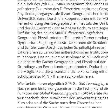
die durch das „zdi-BSO-MINT-Programm des Landes 
geförderte Exkursion des Differenzierungskurses Geog
Physik der Jahrgangsstufe 8 zum Geographischen Insti
Universität Bonn. Durch die Kooperationen mit der AG
Fernerkundung des Geographischen Instituts der Uni 
und der AG Geomatik der Ruhr-Uni Bochum seit Begin
Einführung des neuen MINT-Differenzierungsfaches
Geographie-Physik mit dem Teilbereich Fernerkundu
Gymnasium Siegburg Alleestraße können die Schüleri
und Schüler zum Abschluss jeden Schulhalbjahres an
Exkursionen zu Lernorten außerschulischer Institution
teilnehmen. Das neue interdisziplinäre MINT-Fach ver
die Inhalte der Fächer Geographie und Physik auf der
Grundlage von Fernerkundungsmethoden. Dadurch en
die Möglichkeit, die wissenschaftliche Forschung mit d
Schulpraxis zu MINT-Themen zu kombinieren.
Wie funktionieren eigentlich GPS-Geräte?
Learning by 
Nach einem Einführungsseminar in die Technik und di
Funktion der
Global Positioning System
(
GPS
)-Geräte du
wissenschaftlichen Mitarbeiter der Universität ging es 
Kurs schon auf die Suche nach dem
Geocache
über
verschiedenste Orte bzw. Koordinaten rund um die