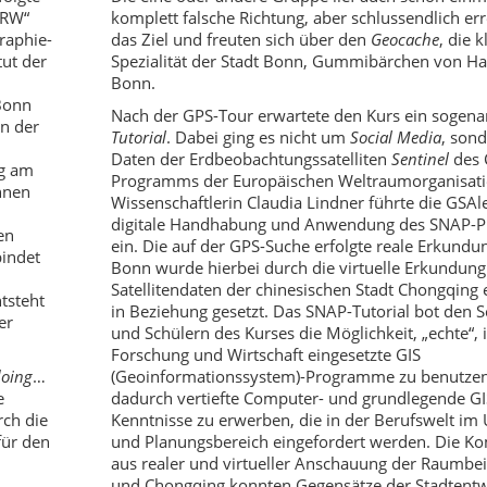
NRW“
komplett falsche Richtung, aber schlussendlich err
raphie-
das Ziel und freuten sich über den
Geocache
, die 
tut der
Spezialität der Stadt Bonn, Gummibärchen von Ha
Bonn.
Bonn
Nach der GPS-Tour erwartete den Kurs ein sogen
n der
Tutorial
. Dabei ging es nicht um
Social Media
, son
Daten der Erdbeobachtungssatelliten
Sentinel
des 
ng am
Programms der Europäischen Weltraumorganisati
nnen
Wissenschaftlerin Claudia Lindner führte die GSAle
digitale Handhabung und Anwendung des SNAP-
en
ein. Die auf der GPS-Suche erfolgte reale Erkundu
bindet
Bonn wurde hierbei durch die virtuelle Erkundung
Satellitendaten der chinesischen Stadt Chongqing 
tsteht
in Beziehung gesetzt. Das SNAP-Tutorial bot den 
er
und Schülern des Kurses die Möglichkeit, „echte“, 
Forschung und Wirtschaft eingesetzte GIS
doing
…
(Geoinformationssystem)-Programme zu benutze
e
dadurch vertiefte Computer- und grundlegende GI
rch die
Kenntnisse zu erwerben, die in der Berufswelt im
für den
und Planungsbereich eingefordert werden. Die K
aus realer und virtueller Anschauung der Raumbe
und Chongqing konnten Gegensätze der Stadtentw