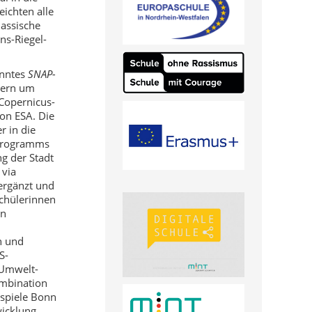
eichten alle
klassische
ns-Riegel-
anntes
SNAP-
dern um
Copernicus-
on ESA. Die
r in die
Programms
ng der Stadt
 via
ergänzt und
Schülerinnen
in
n und
S-
 Umwelt-
ombination
ispiele Bonn
icklung