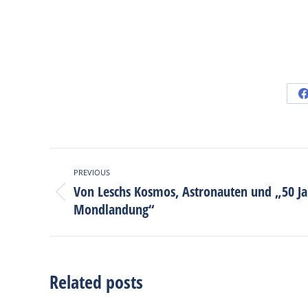
Post
PREVIOUS
navigation
Von Leschs Kosmos, Astronauten und „50 J
Previous
Mondlandung“
post:
Related posts