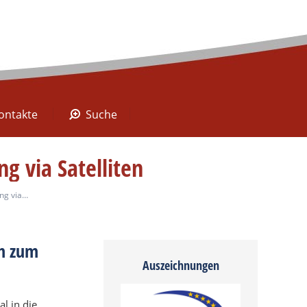
A Digital
Kontakte
Suche
ontakte
Suche
 via Satelliten
ng via…
on zum
Auszeichnungen
l in die