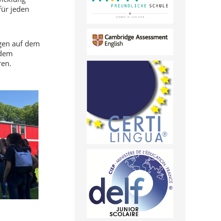
für jeden
egen auf dem
 dem
ren.