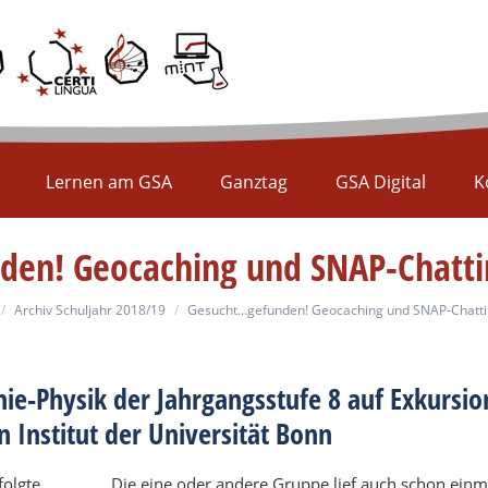
Europaschule
Lernen am GSA
Ganztag
GS
Lernen am GSA
Ganztag
GSA Digital
K
en! Geocaching und SNAP-Chatting
re here:
Archiv Schuljahr 2018/19
Gesucht…gefunden! Geocaching und SNAP-Chatti
ie-Physik der Jahrgangsstufe 8 auf Exkursi
 Institut der Universität Bonn
folgte
Die eine oder andere Gruppe lief auch schon einma