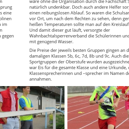
im
wäre ohne die Organisation durch die Fachschaft 
tsprung
natürlich undenkbar. Doch auch andere Helfer sor
s eine
einen reibungslosen Ablauf. So waren die Schulsani
plinen
vor Ort, um nach dem Rechten zu sehen, denn ger
n im
heißen Temperaturen sollte man auf den Kreislauf
on
Und damit dieser gut läuft, versorgte der
ch gegen
Wahnbachtalsperrenverband die Schülerinnen und
mit genügend Wasser.
Die Preise der jeweils besten Gruppen gingen an d
damaligen Klassen 5b, 6c, 7d, 8b und 9c. Auch die
Sportgruppen der Oberstufe wurden ausgezeichnet
war Eis für die gesamte Klasse und eine Urkunde, 
Klassensprecherinnen und –sprecher im Namen de
annahmen.