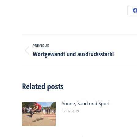
Post
PREVIOUS
navigation
Wortgewandt und ausdrucksstark!
Previous
post:
Related posts
Sonne, Sand und Sport
17/07/2019