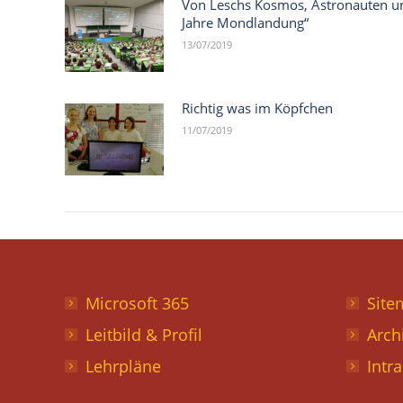
Von Leschs Kosmos, Astronauten u
Jahre Mondlandung“
13/07/2019
Richtig was im Köpfchen
11/07/2019
Microsoft 365
Site
Leitbild & Profil
Arch
Lehrpläne
Intr