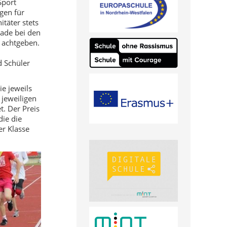
Sport
gen für
täter stets
ade bei den
 achtgeben.
 Schüler
ie jeweils
 jeweiligen
. Der Preis
die die
r Klasse