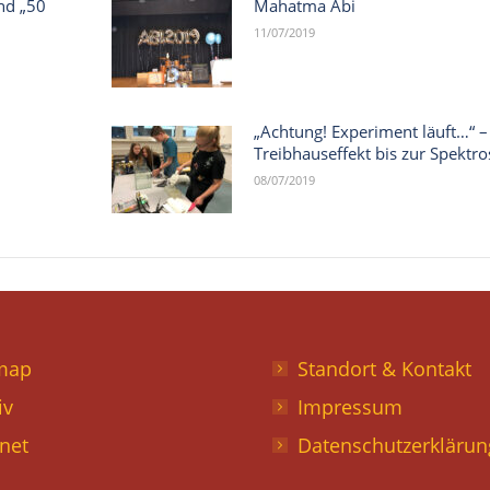
nd „50
Mahatma Abi
11/07/2019
„Achtung! Experiment läuft…“ 
Treibhauseffekt bis zur Spektr
08/07/2019
map
Standort & Kontakt
iv
Impressum
anet
Datenschutzerklärun