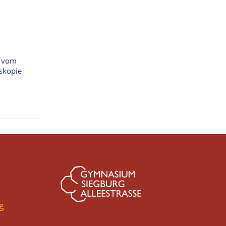
– vom
oskopie
g