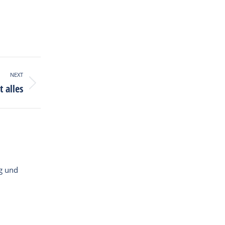
NEXT
 alles
g und