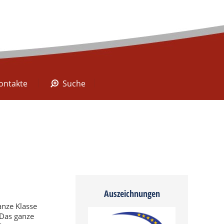
A Digital
Kontakte
Suche
ontakte
Suche
Auszeichnungen
nze Klasse
 Das ganze