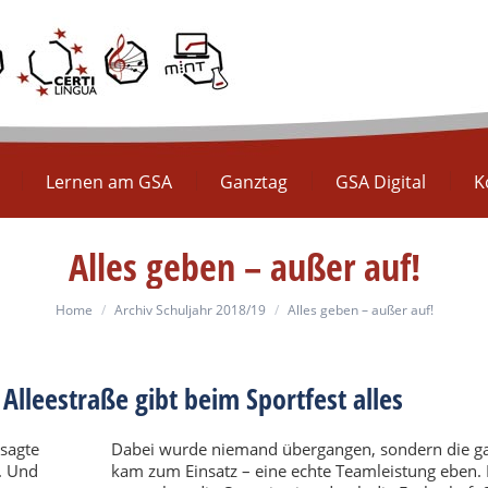
Europaschule
Lernen am GSA
Ganztag
GS
Lernen am GSA
Ganztag
GSA Digital
K
Alles geben – außer auf!
You are here:
Home
Archiv Schuljahr 2018/19
Alles geben – außer auf!
lleestraße gibt beim Sportfest alles
 sagte
Dabei wurde niemand übergangen, sondern die ga
. Und
kam zum Einsatz – eine echte Teamleistung eben.