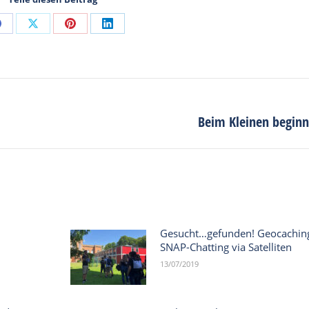
Share
Share
Share
Share
on
on
on
on
Facebook
X
Pinterest
LinkedIn
Beim Kleinen beginnt
Next
post:
Gesucht…gefunden! Geocachin
SNAP-Chatting via Satelliten
13/07/2019