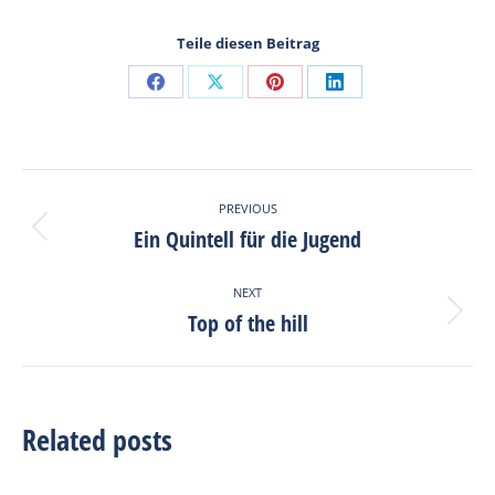
Teile diesen Beitrag
Share
Share
Share
Share
on
on
on
on
Facebook
X
Pinterest
LinkedIn
Post
PREVIOUS
navigation
Ein Quintell für die Jugend
Previous
post:
NEXT
Top of the hill
Next
post:
Related posts