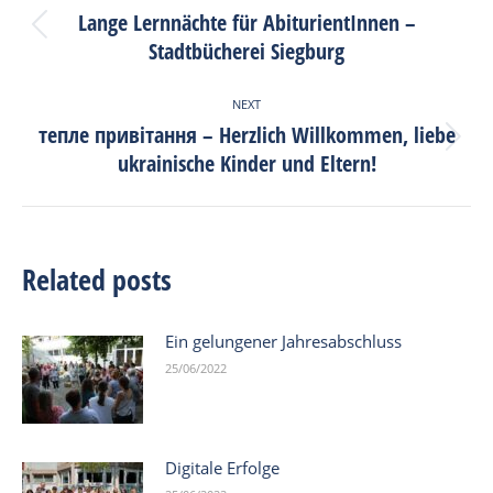
navigation
Lange Lernnächte für AbiturientInnen –
Previous
Stadtbücherei Siegburg
post:
NEXT
тепле привітання – Herzlich Willkommen, liebe
Next
ukrainische Kinder und Eltern!
post:
Related posts
Ein gelungener Jahresabschluss
25/06/2022
Digitale Erfolge