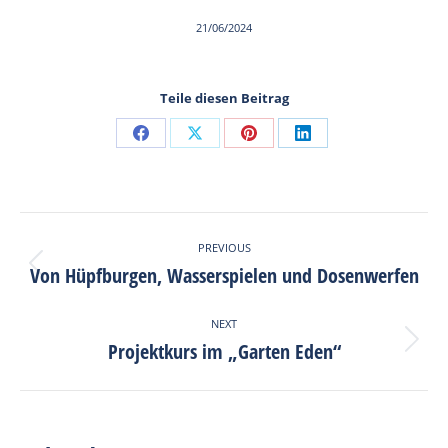
21/06/2024
Teile diesen Beitrag
Share
Share
Share
Share
on
on
on
on
Facebook
X
Pinterest
LinkedIn
Post
PREVIOUS
navigation
Von Hüpfburgen, Wasserspielen und Dosenwerfen
Previous
post:
NEXT
Projektkurs im „Garten Eden“
Next
post: