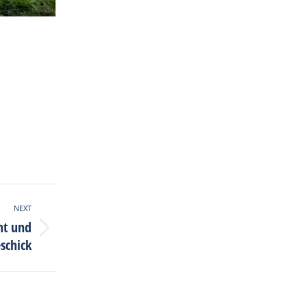
NEXT
nt und
schick