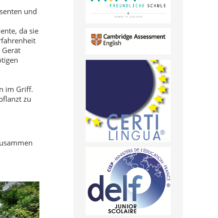
ssenten und
ente, da sie
rfahrenheit
 Gerät
tigen
 im Griff.
flanzt zu
h zusammen