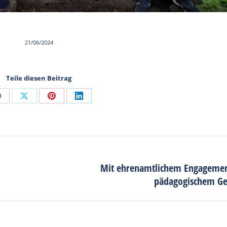
21/06/2024
Teile diesen Beitrag
Share
Share
Share
Share
on
on
on
on
Facebook
X
Pinterest
LinkedIn
Mit ehrenamtlichem Engageme
Next
pädagogischem Ge
post: