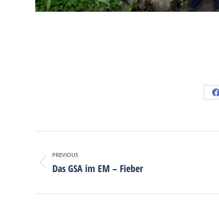
Post
navigation
PREVIOUS
Das GSA im EM – Fieber
Previous
post: