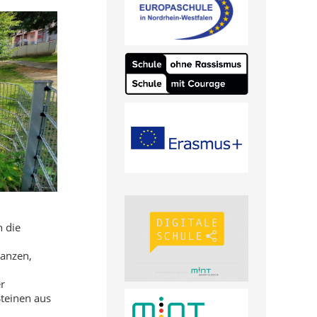
 die
lanzen,
r
teinen aus