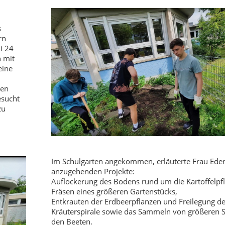
s
rn
i 24
n mit
eine
den
esucht
zu
Im Schulgarten angekommen, erläuterte Frau Eden
anzugehenden Projekte:
Auflockerung des Bodens rund um die Kartoffelpf
Fräsen eines größeren Gartenstücks,
Entkrauten der Erdbeerpflanzen und Freilegung de
Kräuterspirale sowie das Sammeln von größeren S
den Beeten.