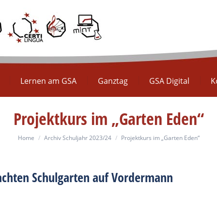
Europaschule
Lernen am GSA
Ganztag
GS
Lernen am GSA
Ganztag
GSA Digital
K
Projektkurs im „Garten Eden“
You are here:
Home
Archiv Schuljahr 2023/24
Projektkurs im „Garten Eden“
achten Schulgarten auf Vordermann