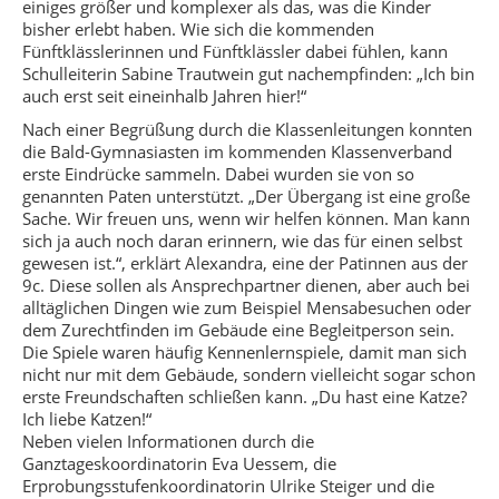
einiges größer und komplexer als das, was die Kinder
bisher erlebt haben. Wie sich die kommenden
Fünftklässlerinnen und Fünftklässler dabei fühlen, kann
Schulleiterin Sabine Trautwein gut nachempfinden: „Ich bin
auch erst seit eineinhalb Jahren hier!“
Nach einer Begrüßung durch die Klassenleitungen konnten
die Bald-Gymnasiasten im kommenden Klassenverband
erste Eindrücke sammeln. Dabei wurden sie von so
genannten Paten unterstützt. „Der Übergang ist eine große
Sache. Wir freuen uns, wenn wir helfen können. Man kann
sich ja auch noch daran erinnern, wie das für einen selbst
gewesen ist.“, erklärt Alexandra, eine der Patinnen aus der
9c. Diese sollen als Ansprechpartner dienen, aber auch bei
alltäglichen Dingen wie zum Beispiel Mensabesuchen oder
dem Zurechtfinden im Gebäude eine Begleitperson sein.
Die Spiele waren häufig Kennenlernspiele, damit man sich
nicht nur mit dem Gebäude, sondern vielleicht sogar schon
erste Freundschaften schließen kann. „Du hast eine Katze?
Ich liebe Katzen!“
Neben vielen Informationen durch die
Ganztageskoordinatorin Eva Uessem, die
Erprobungsstufenkoordinatorin Ulrike Steiger und die