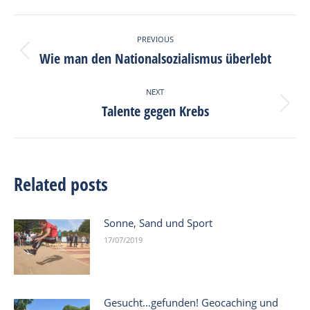
Facebook
X
Pinterest
LinkedIn
Post
PREVIOUS
navigation
Wie man den Nationalsozialismus überlebt
Previous
post:
NEXT
Talente gegen Krebs
Next
post:
Related posts
Sonne, Sand und Sport
17/07/2019
Gesucht…gefunden! Geocaching und