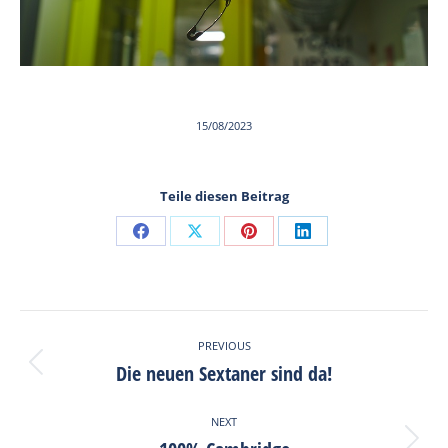
15/08/2023
Teile diesen Beitrag
Share
Share
Share
Share
on
on
on
on
Facebook
X
Pinterest
LinkedIn
Post
PREVIOUS
navigation
Die neuen Sextaner sind da!
Previous
post:
NEXT
Next