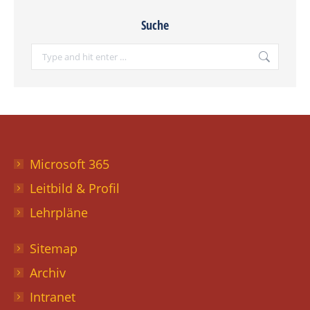
Suche
Search:
Microsoft 365
Leitbild & Profil
Lehrpläne
Sitemap
Archiv
Intranet