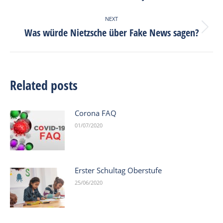
post:
NEXT
Was würde Nietzsche über Fake News sagen?
Next
post:
Related posts
Corona FAQ
01/07/2020
Erster Schultag Oberstufe
25/06/2020