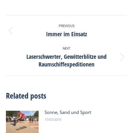
on
on
on
on
Facebook
X
Pinterest
LinkedIn
Post
PREVIOUS
navigation
Immer im Einsatz
Previous
post:
NEXT
Laserschwerter, Gewitterblitze und
Next
Raumschiffexpeditionen
post:
Related posts
Sonne, Sand und Sport
17/07/2019