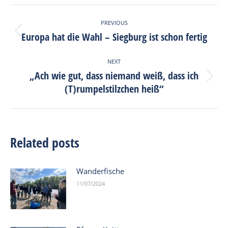
Facebook
X
Pinterest
LinkedIn
Post
PREVIOUS
navigation
Europa hat die Wahl – Siegburg ist schon fertig
Previous
post:
NEXT
„Ach wie gut, dass niemand weiß, dass ich
Next
(T)rumpelstilzchen heiß“
post:
Related posts
Wanderfische
11/07/2024