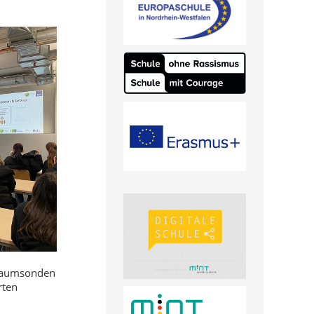
 Raumsonden
rten