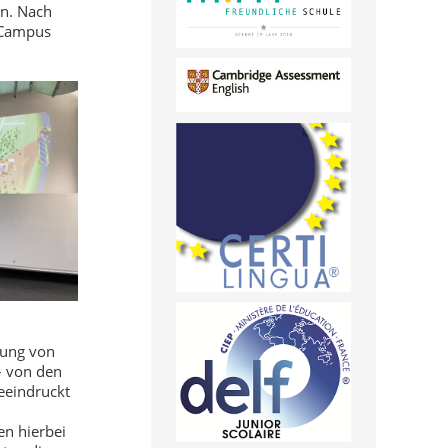
en. Nach
 Campus
tung von
– von den
eeindruckt
n hierbei