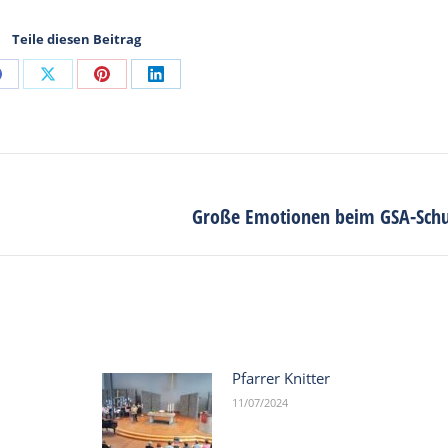
Teile diesen Beitrag
Share
Share
Share
Share
on
on
on
on
Facebook
X
Pinterest
LinkedIn
Große Emotionen beim GSA-Schu
Next
post:
Pfarrer Knitter
11/07/2024