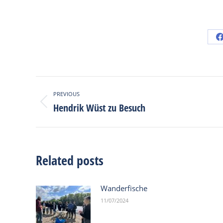
Post
PREVIOUS
navigation
Hendrik Wüst zu Besuch
Previous
post:
Related posts
Wanderfische
11/07/2024