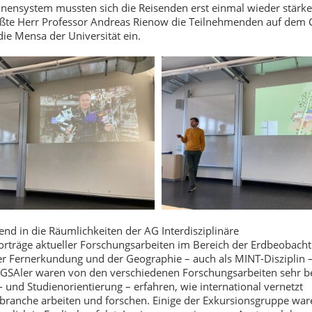
nnensystem mussten sich die Reisenden erst einmal wieder stärk
rüßte Herr Professor Andreas Rienow die Teilnehmenden auf dem
e Mensa der Universität ein.
nd in die Räumlichkeiten der AG Interdisziplinäre
rträge aktueller Forschungsarbeiten im Bereich der Erdbeobach
zter Fernerkundung und der Geographie – auch als MINT-Disziplin 
 GSAler waren von den verschiedenen Forschungsarbeiten sehr b
und Studienorientierung – erfahren, wie international vernetzt
anche arbeiten und forschen. Einige der Exkursionsgruppe ware