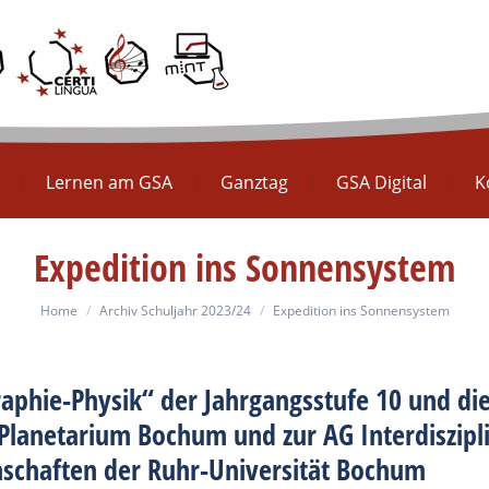
Europaschule
Lernen am GSA
Ganztag
GS
Lernen am GSA
Ganztag
GSA Digital
K
Expedition ins Sonnensystem
You are here:
Home
Archiv Schuljahr 2023/24
Expedition ins Sonnensystem
aphie-Physik“ der Jahrgangsstufe 10 und di
Planetarium Bochum und zur AG Interdiszipl
schaften der Ruhr-Universität Bochum