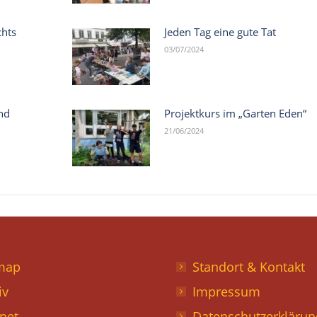
chts
Jeden Tag eine gute Tat
03/07/2024
nd
Projektkurs im „Garten Eden“
21/06/2024
map
Standort & Kontakt
iv
Impressum
anet
Datenschutzerklärun