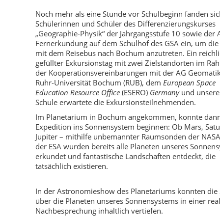
Noch mehr als eine Stunde vor Schulbeginn fanden sic
Schülerinnen und Schüler des Differenzierungskurses
„Geographie-Physik“ der Jahrgangsstufe 10 sowie der
Fernerkundung auf dem Schulhof des GSA ein, um die
mit dem Reisebus nach Bochum anzutreten. Ein reichl
gefüllter Exkursionstag mit zwei Zielstandorten im R
der Kooperationsvereinbarungen mit der AG Geomatik
Ruhr-Universität Bochum (RUB), dem
European Space
Education Resource Office
(ESERO)
Germany
und unsere
Schule erwartete die Exkursionsteilnehmenden.
Im Planetarium in Bochum angekommen, konnte dann
Expedition ins Sonnensystem beginnen: Ob Mars, Satu
Jupiter – mithilfe unbemannter Raumsonden der NASA
der ESA wurden bereits alle Planeten unseres Sonnen
erkundet und fantastische Landschaften entdeckt, die
tatsächlich existieren.
In der Astronomieshow des Planetariums konnten die 
über die Planeten unseres Sonnensystems in einer reali
Nachbesprechung inhaltlich vertiefen.