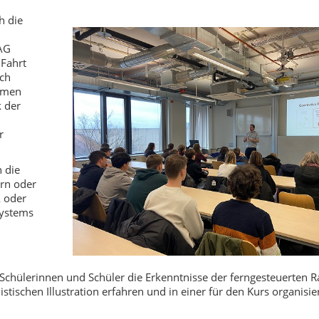
h die
 AG
 Fahrt
ich
ahmen
 der
r
 die
rn oder
 oder
systems
Schülerinnen und Schüler die Erkenntnisse der ferngesteuerten
stischen Illustration erfahren und in einer für den Kurs organisie