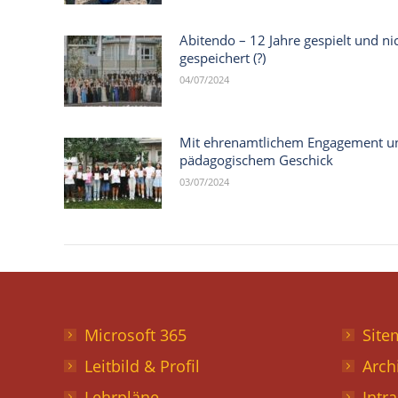
Abitendo – 12 Jahre gespielt und ni
gespeichert (?)
04/07/2024
Mit ehrenamtlichem Engagement u
pädagogischem Geschick
03/07/2024
Microsoft 365
Site
Leitbild & Profil
Arch
Lehrpläne
Intr