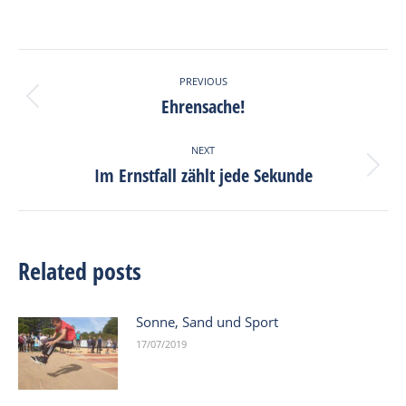
on
on
on
on
Facebook
X
Pinterest
LinkedIn
Post
PREVIOUS
navigation
Ehrensache!
Previous
post:
NEXT
Im Ernstfall zählt jede Sekunde
Next
post:
Related posts
Sonne, Sand und Sport
17/07/2019