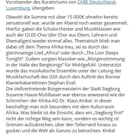
Vorsitzender des Kuratoriums von
CARE Deutschland-
Luxemburg
, übergeben.
Obwohl die Summe mit über 15.000€ ohnehin bereits
sensationell war, wurde am Abend noch weiter gesammelt.
Hierfür gaben die Schulorchester und Musikklassen wie
auch der OLEE-Chor (der Chor aus Eltern, Lehrern und
Ehemaligen) wieder einmal alles. Thematisch blieb man
dabei oft dem Thema Afrika treu, sei es durch das
gleichnamige Lied „Africa“ oder durch „The Lion Sleeps
Tonight“. Zudem sorgten Klassiker wie „Morgenstimmung
in der Halle des Bergkönigs“ für Wohlgefühl. Unterstützt
wurde das musikalische Ensemble unter der Leitung der
Musikfachschaft des GSA durch den Auftritt des Bonner
Klavierkabarettisten Stephan Eisel.
Die stellvertretende Bürgermeisterin der Stadt Siegburg
Susanne Haase-Mühlbauer war ebenso anwesend wie der
Schirmherr der Afrika-AG Dr. Klaus Kinkel. In dieser
beschäftigt man sich besonders mit dem Kulturraum
Afrika. Was bleibt ist die Einsicht, dass ein „Siegburg first“
nicht der richtige Weg sein kann, sondern es wichtig ist
Grenzen aufzubrechen, über den Tellerrand hinaus zu
gucken und die Welt als Ganzes zu betrachten. Kinkel