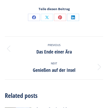
Teile diesen Beitrag
Share
Share
Share
Share
on
on
on
on
Facebook
X
Pinterest
LinkedIn
Post
PREVIOUS
navigation
Das Ende einer Ära
Previous
post:
NEXT
Genießen auf der Insel
Next
post:
Related posts