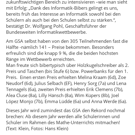
zukunftswichtigen Bereich zu intensivieren –wie man sieht
mit Erfolg: „Dank des Informatik-Bibers gelingt es uns,
bereits früh das Interesse an Informatik sowohl bei den
Schülern als auch bei den Schulen selbst zu stärken.“,
bestätigt Dr. Wolfgang Pohl, Geschäftsführer der
Bundesweiten Informatikwettbewerbe.
Am GSA selbst haben von den 305 Teilnehmenden fast die
Hälfte -nämlich 141 – Preise bekommen. Besonders
erfreulich sind die knapp 9 %, die die beiden höchsten
Ränge im Wettbewerb erreichten.
Man freute sich bibertypisch über Holzkugelschreiber als 2.
Preis und Taschen (bis Stufe 6) bzw. Powerbanks für den 1.
Preis. Einen ersten Preis erhielten Melina Kraam (6d), Zoe
Neudorf (6d), Julius Selbach (EF), Henry Sorg (7a) und Lena
Tennagels (6a), zweiten Preis erhielten Erik Clemens (7b),
Alea Cluse (8a), Lilly Hänsch (8a), Wim Küpers (8b), Joel
López Monjo (7b), Emma Lüdde (6a) und Anna Werde (6a).
Dieses Jahr wird zumindest das GSA den Rekord nochmal
brechen: Ab diesem Jahr werden alle Schülerinnen und
Schüler im Rahmen des Mathe-Unterrichts mitmachen!
(Text: Klein, Fotos: Hans Klein)